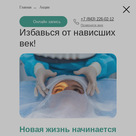
Главная
→
Акции
+7 (843) 226-02-12
Онлайн запись
Позвоните мне
Избавься от нависших
век!
Новая жизнь начинается