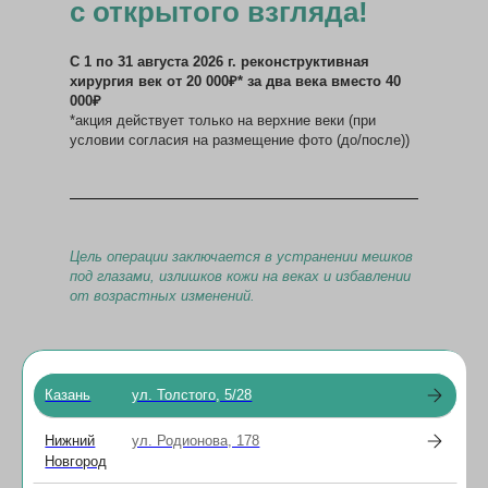
с открытого взгляда!
С 1 по 31 августа 2026 г. реконструктивная
хирургия век от 20 000₽* за два века вместо 40
000₽
*акция действует только на верхние веки (при
условии согласия на размещение фото (до/после))
Цель операции заключается в устранении мешков
под глазами, излишков кожи на веках и избавлении
от возрастных изменений.
С результатами работ наших хирургов Вы можете
ознакомиться по ссылке:
Казань
ул. Толстого, 5/28
https://smotriclinic.ru/uslugi/rekonstruktivnaya-i-
esteticheskaya-khirurgiya-vek
Нижний
ул. Родионова, 178
Сроки проведения акции: с 1.08 по 31.08.2026 г.
Новгород