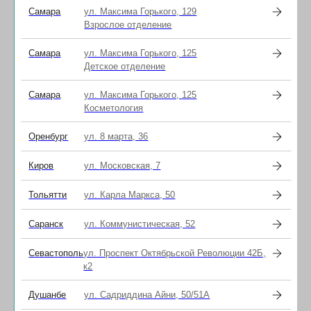
Подробнее об условиях по телефону:
+7 (843) 226-
Самара
ул. Максима Горького, 129
02-12
Взрослое отделение
ИМЕЮТСЯ ПРОТИВОПОКАЗАНИЯ. НЕОБХОДИМА
Самара
ул. Максима Горького, 125
КОНСУЛЬТАЦИЯ СПЕЦИАЛИСТА
Детское отделение
Решение о наличии показаний к проведению манипуляций и
отсутствие противопоказаний у Пациента принимается
Самара
ул. Максима Горького, 125
лечащим врачом. При наличии указанных фактов, лечащий
Косметология
врач может отказать в их проведении.
Оренбург
ул. 8 марта, 36
2026-07-28 12:00
АКЦИИ
Киров
ул. Московская, 7
Тольятти
ул. Карла Маркса, 50
Саранск
ул. Коммунистическая, 52
Севастополь
ул. Проспект Октябрьской Революции 42Б,
к2
Душанбе
ул. Садриддина Айни, 50/51А