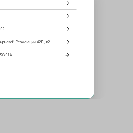
 52
Добронравов Олег Игоревич
ябрьской Революции 42Б, к2
Врач-офтальмолог, офтальмохирург
 50/51А