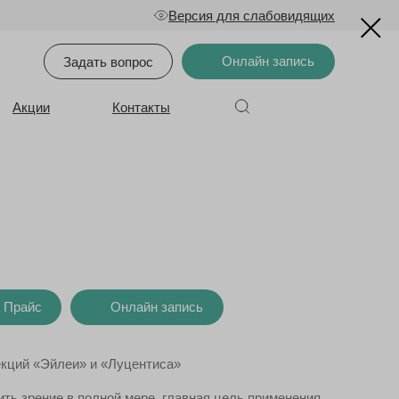
Версия для слабовидящих
Онлайн запись
Задать вопрос
Акции
Контакты
Прайс
Онлайн запись
кций «Эйлеи» и «Луцентиса»
ить зрение в полной мере, главная цель применения