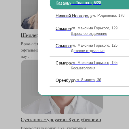
Казань
ул. Толстого, 5/28
Нижний Новгород
ул. Родионова, 178
Самара
ул. Максима Горького, 129
Взрослое отделение
Шиллер (Котляр) София Исааковна
Вургафт Як
Врач-офтальмолог высшей категории,
Врач-офтальм
Самара
ул. Максима Горького, 125
офтальмохирург, кандидат медицинских
кандидат мед
Детское отделение
нау ...
Самара
ул. Максима Горького, 125
Косметология
Оренбург
ул. 8 марта, 36
Султанов Нурсултан Кушчубекович
Врач-офтальмолог 1 кв. категории,