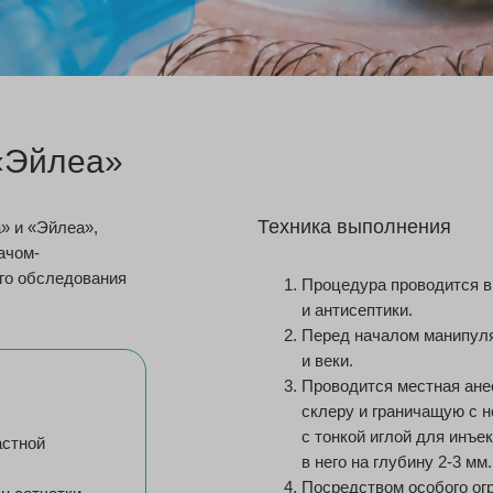
«Эйлеа»
Техника выполнения
» и «Эйлеа»,
ачом-
го обследования
Процедура проводится в
и антисептики.
Перед началом манипуля
и веки.
Проводится местная анес
склеру и граничащую с 
с тонкой иглой для инъе
астной
в него на глубину 2-3 мм.
Посредством особого ог