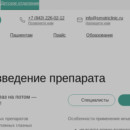
Детское отделение
+7 (843) 226-02-12
info@smotriclinic.ru
Позвоните нам
Напишите нам
Пациентам
Прайс
Образование
введение препарата
лаз на потом —
Специалисты
!
ых препаратов
Особенности применения инъе
сложных глазных
не всегда можно возврат