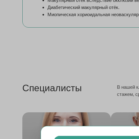
Макулярный отёк вследствие окклюзии ве
Диабетический макулярный отёк.
Миопическая хориоидальная неоваскуляр
Специалисты
В нашей 
стажем, с