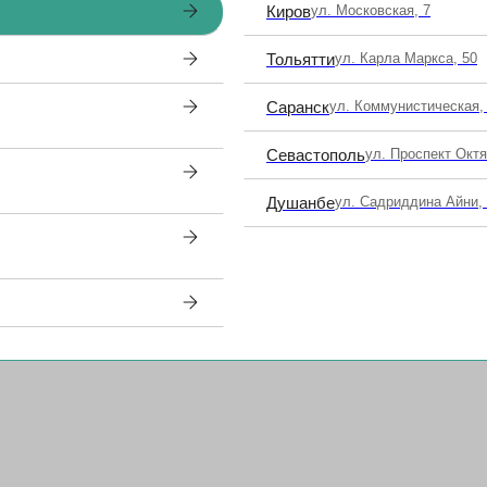
Киров
ул. Московская, 7
Тольятти
ул. Карла Маркса, 50
Саранск
ул. Коммунистическая,
ов Моисеевич
Кулиева (Гаврилова) Елена
Вячеславовна
Севастополь
ул. Проспект Окт
олог, офтальмохирург,
Врач-офтальмолог высшей категории,
ицинских наук, доцент
Душанбе
ул. Садриддина Айни,
офтальмохирург