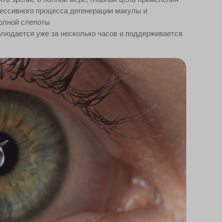
рессивного процесса дегенерации макулы и
олной слепоты
людается уже за несколько часов и поддерживается