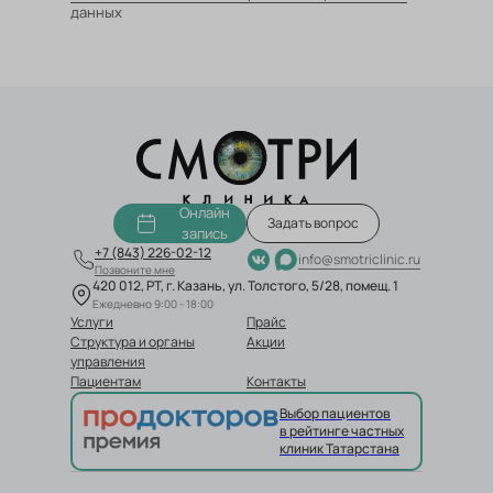
данных
Онлайн
Задать вопрос
запись
+7 (843) 226-02-12
info@smotriclinic.ru
Позвоните мне
420 012, РТ, г. Казань, ул. Толстого, 5/28, помещ. 1
Ежедневно 9:00 - 18:00
Услуги
Прайс
Структура и органы
Акции
управления
Пациентам
Контакты
Выбор пациентов
в рейтинге частных
клиник Татарстана