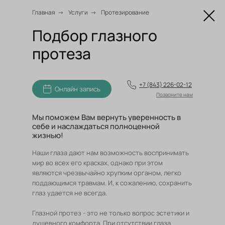
Главная
→
Услуги
→
Протезирование
Подбор глазного
Онлайн запись
протеза
+7 (843) 226-02-12
Онлайн запись
Позвоните нам
Мы поможем Вам вернуть уверенность в
себе и наслаждаться полноценной
жизнью!
Наши глаза дают нам возможность воспринимать
мир во всех его красках, однако при этом
являются чрезвычайно хрупким органом, легко
поддающимся травмам. И, к сожалению, сохранить
глаз удается не всегда.
Глазной протез - это не только вопрос эстетики и
душевного комфорта. При отсутствии глаза