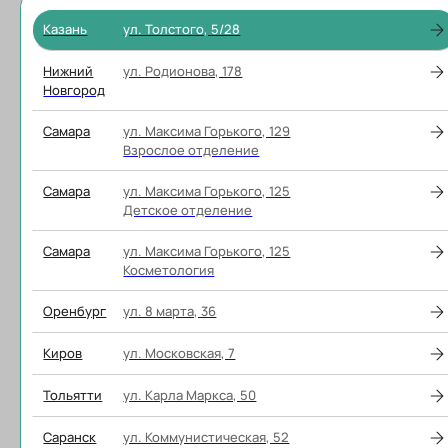
воздействию высоких температур или
прямых солнечных лучей.
Казань
ул. Толстого, 5/28
не используйте протез, если он
поврежден: если протез треснул,
Нижний
ул. Родионова, 178
сломался или имеет другие повреждения,
Новгород
обратитесь к протезисту для ремонта или
замены.
Самара
ул. Максима Горького, 129
Взрослое отделение
Самара
ул. Максима Горького, 125
Детское отделение
Самара
ул. Максима Горького, 125
Примеры работ
Косметология
Оренбург
ул. 8 марта, 36
Киров
ул. Московская, 7
Тольятти
ул. Карла Маркса, 50
Саранск
ул. Коммунистическая, 52